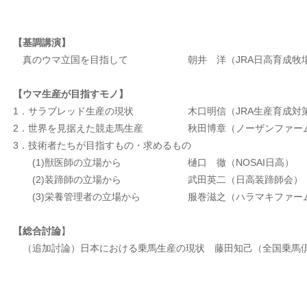
【基調講演】
真のウマ立国を目指して
朝井 洋（JRA日高育成牧
【ウマ生産が目指すモノ】
1．サラブレッド生産の現状
木口明信（JRA生産育成対
2．世界を見据えた競走馬生産
秋田博章（ノーザンファー
3．技術者たちが目指すもの・求めるもの
(1)獣医師の立場から
樋口 徹（NOSAI日高）
(2)装蹄師の立場から
武田英二（日高装蹄師会）
(3)栄養管理者の立場から
服巻滋之（ハラマキファー
【総合討論
】
（追加討論）日本における乗馬生産の現状 藤田知己（全国乗馬