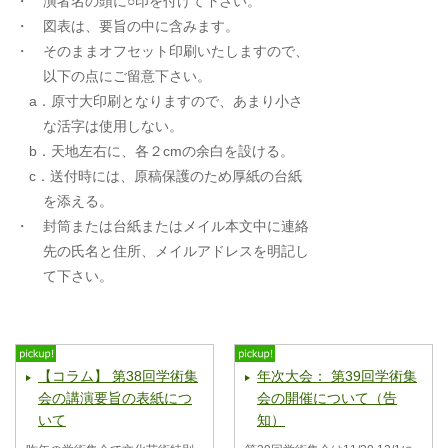
・ 演者名の頭に○印を付けて下さい。
・ 図表は、要旨の中に含みます。
・ そのままオフセット印刷いたしますので、
以下の点にご留意下さい。
a．原寸大印刷となりますので、あまり小さ
な活字は使用しない。
b．天地左右に、各２cmの余白を設ける。
c．送付時には、原稿保護のため厚紙の台紙
を添える。
・ 封筒または台紙またはメイル本文中に連絡
先の氏名と住所、メイルアドレスを明記し
て下さい。
【コラム】 第38回学術集
年次大会： 第39回学術集
会の講演要旨の表紙につ
会の開催について（告
いて
知）