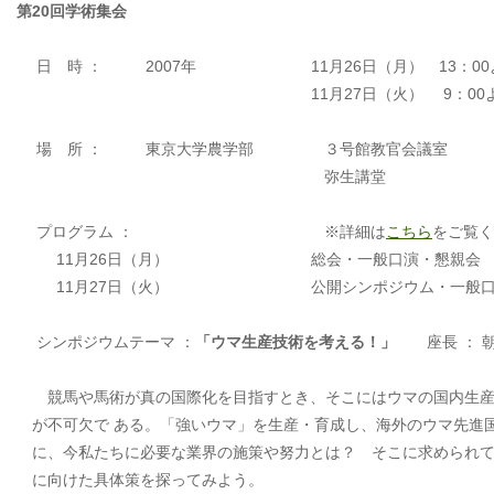
第20回学術集会
日 時 ：
2007年
11月26日（月） 13：0
11月27日（火） 9：00
場 所 ：
東京大学農学部
３号館教官会議室
弥生講堂
プログラム ：
※詳細は
こちら
をご覧く
11月26日（月）
総会・一般口演・懇親会
11月27日（火）
公開シンポジウム・一般
シンポジウムテーマ ：
「ウマ生産技術を考える！」
座長 ： 
競馬や馬術が真の国際化を目指すとき、そこにはウマの国内生産
が不可欠で ある。「強いウマ」を生産・育成し、海外のウマ先進
に、今私たちに必要な業界の施策や努力とは？ そこに求められて
に向けた具体策を探ってみよう。