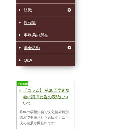
組織
規程集
事務局の所在
学会活動
Q&A
【コラム】 第38回学術集
会の講演要旨の表紙につ
いて
昨年の学術集会で文化芸術特別
講演で発表された倉田タカユキ
氏の個展が開催中です