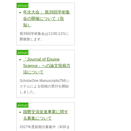
年次大会： 第39回学術集
会の開催について（告
知）
第39回学術集会は11/30,12/1に
開催致します。
「Journal of Equine
Science」への論文投稿方
法について
ScholarOne Manuscripts(TM)シ
ステムによる投稿の受付を開始
しました。
国際交流促進事業に関す
る募集について
2027年度前期分募集中（9/30ま