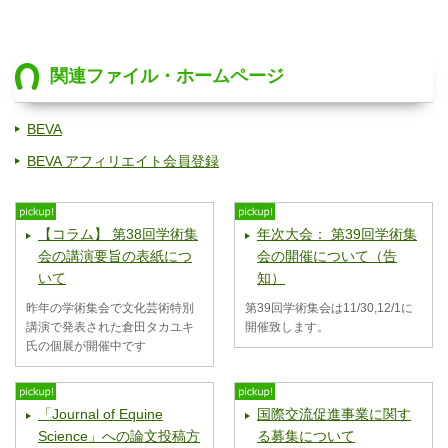
関連ファイル・ホームページ
BEVA
BEVA アフィリエイト会員登録
【コラム】 第38回学術集
年次大会： 第39回学術集
会の講演要旨の表紙につ
会の開催について（告
いて
知）
昨年の学術集会で文化芸術特別
第39回学術集会は11/30,12/1に
講演で発表された倉田タカユキ
開催致します。
氏の個展が開催中です
「Journal of Equine
国際交流促進事業に関す
Science」への論文投稿方
る募集について