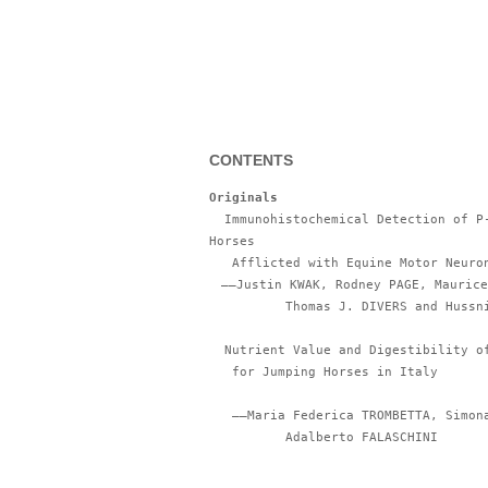
CONTENTS
Originals
  Immunohistochemical Detection of P-glycoprotein in Tissues from 
Horses

   Afflicted with Equine Motor Neuron Disease

　――Justin KWAK, Rodney PAGE, Maurice
          Thomas J. DIVERS and Hussni O. MOHAMMED

  Nutrient Value and Digestibility of Diets with Different Roughages

   for Jumping Horses in Italy

   ――Maria Federica TROMBETTA, Simona MATTII, Sara PRIORI and

          Adalberto FALASCHINI
