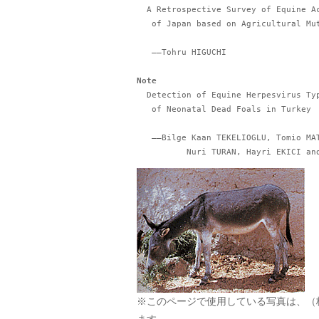
  A Retrospective Survey of Equine Acute Abdomen in a Breeding Region

   of Japan based on Agricultural Mutual Relief Insurance Data

   ――Tohru HIGUCHI

Note
  Detection of Equine Herpesvirus Type 1 (EHV-1) DNA in Organs

   of Neonatal Dead Foals in Turkey

   ――Bilge Kaan TEKELIOGLU, Tomio MATSUMURA, Koji TSUJIMURA

          Nuri TURAN, Hayri EKIC
※このページで使用している写真は、（
ます。