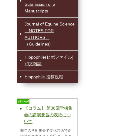
Submission of a
Manuscripts
Journal of Equine Science
—NOTES FOR
AUTHORS—
（Guidelines)
Hippophile(ヒポファイル)
和文雑誌
Hippophile 投稿規程
【コラム】 第38回学術集
会の講演要旨の表紙につ
いて
昨年の学術集会で文化芸術特別