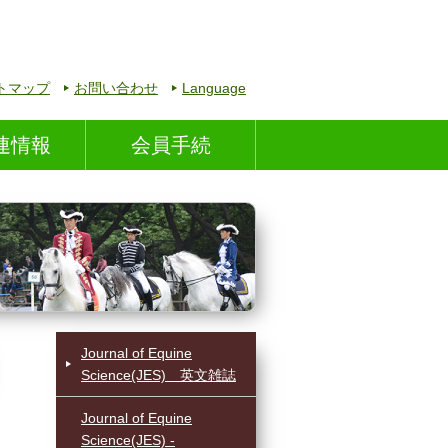
トマップ
お問い合わせ
Language
連情報
会員手続
Journal of Equine
Science(JES) 英文雑誌
Journal of Equine
Science(JES) -