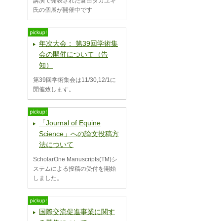
講演で発表された倉田タカユキ
氏の個展が開催中です
年次大会： 第39回学術集
会の開催について（告
知）
第39回学術集会は11/30,12/1に
開催致します。
「Journal of Equine
Science」への論文投稿方
法について
ScholarOne Manuscripts(TM)シ
ステムによる投稿の受付を開始
しました。
国際交流促進事業に関す