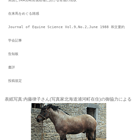
　在来馬をめぐる雑感
　Journal of Equine Science Vol.9,No.2,June 1988 和文要約
　学会記事
　告知板
　書評
　投稿規定
表紙写真:内藤律子さん(写真家北海道浦河町在住)の御協力による