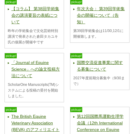
【コラム】 第38回学術集
年次大会： 第39回学術集
会の講演要旨の表紙につ
会の開催について（告
いて
知）
昨年の学術集会で文化芸術特別
第39回学術集会は11/30,12/1に
講演で発表された倉田タカユキ
開催致します。
氏の個展が開催中です
「Journal of Equine
国際交流促進事業に関す
Science」への論文投稿方
る募集について
法について
2027年度前期分募集中（9/30ま
で）
ScholarOne Manuscripts(TM)シ
ステムによる投稿の受付を開始
しました。
The British Equine
第12回国際馬運動生理学
Veterinary Association
会議（12th International
(BEVA) のアフィリエイト
Conference on Equine