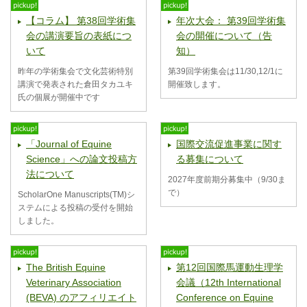
【コラム】 第38回学術集
年次大会： 第39回学術集
会の講演要旨の表紙につ
会の開催について（告
いて
知）
昨年の学術集会で文化芸術特別
第39回学術集会は11/30,12/1に
講演で発表された倉田タカユキ
開催致します。
氏の個展が開催中です
「Journal of Equine
国際交流促進事業に関す
Science」への論文投稿方
る募集について
法について
2027年度前期分募集中（9/30ま
で）
ScholarOne Manuscripts(TM)シ
ステムによる投稿の受付を開始
しました。
The British Equine
第12回国際馬運動生理学
Veterinary Association
会議（12th International
(BEVA) のアフィリエイト
Conference on Equine