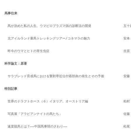
馬事往来
　馬が決めた私の人生、ウマピロプラズマ病の診断法の開発
　五十
　北アイルランド乗馬トレッキングツアー/コネマラの魅力
　安本
　昨今のウマとヒトの寄生虫症
　吉原
科学論文：原著
　サラブレッド育成馬における繋靭帯近位付着部炎の発生とその予後
　安藤
特別記事
　世界のドラフトホース（６）イタリア、オーストリア編
　柏村
　写真展「アラビアンナイトの馬たち」
　佐藤
　速度競馬とは？――中国馬事情のさわり――
　松尾