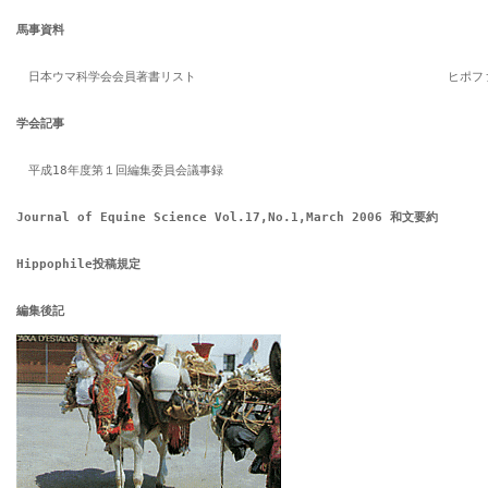
馬事資料
　日本ウマ科学会会員著書リスト　
ヒポフ
学会記事
　平成18年度第１回編集委員会議事録
Journal of Equine Science Vol.17,No.1,March 2006 和文要約
Hippophile投稿規定
編集後記