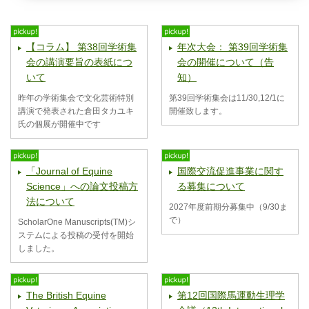
【コラム】 第38回学術集
年次大会： 第39回学術集
会の講演要旨の表紙につ
会の開催について（告
いて
知）
昨年の学術集会で文化芸術特別
第39回学術集会は11/30,12/1に
講演で発表された倉田タカユキ
開催致します。
氏の個展が開催中です
「Journal of Equine
国際交流促進事業に関す
Science」への論文投稿方
る募集について
法について
2027年度前期分募集中（9/30ま
で）
ScholarOne Manuscripts(TM)シ
ステムによる投稿の受付を開始
しました。
The British Equine
第12回国際馬運動生理学