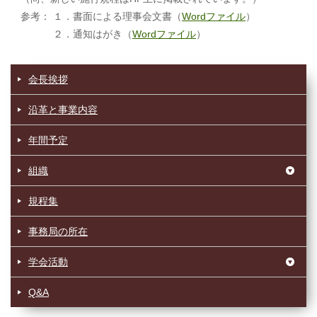
参考： １．書面による理事会文書（
Wordファイル
）
２．通知はがき（
Wordファイル
）
会長挨拶
沿革と事業内容
年間予定
組織
規程集
事務局の所在
学会活動
Q&A