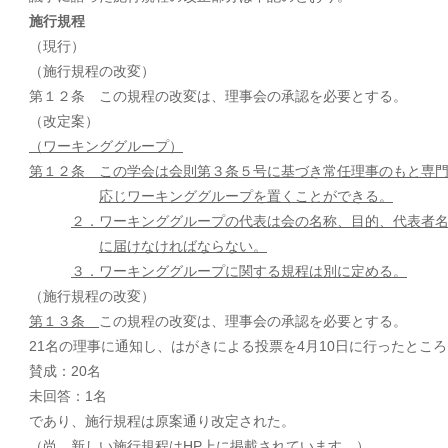
施行規程
（現行）
（施行規程の改変）
第１２条 この規程の改変は、理事会の承認を必要とする。
（改定案）
（ワーキンググループ）
第１２条 この学会は会則第３条５号に基づき常任理事のもと専
応じワーキンググループを置くことができる。
２．ワーキンググループの代表は会の名称、目的、代表者
に届けなければならない。
３．ワーキンググループに関する規程は別に定める。
（施行規程の改変）
第１３条
この規程の改変は、理事会の承認を必要とする。
21名の理事に通知し、はがきによる投票を4月10日に行ったところ
賛成：20名
未回答：1名
であり、施行規程は原案通り改定された。
（尚、新しい施行規程はHP上に掲載されています。）