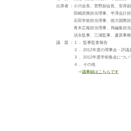
出席者 ：
小川会長、菅野副会長、安斉副
田嶋庶務担当理事、半澤会計担
石田学術担当理事、徳力国際担
青木広報担当理事、局編集担当
須永監事、三浦監事、蘆原事務
議 題 ：
１． 監事監査報告
２． 2012年度の理事会・評
３． 2012年度学術集会につい
４． その他
⇒
議事録はこちらです