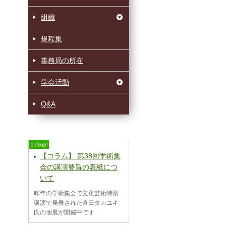
組織
規程集
事務局の所在
学会活動
Q&A
【コラム】 第38回学術集
会の講演要旨の表紙につ
いて
昨年の学術集会で文化芸術特別
講演で発表された倉田タカユキ
氏の個展が開催中です