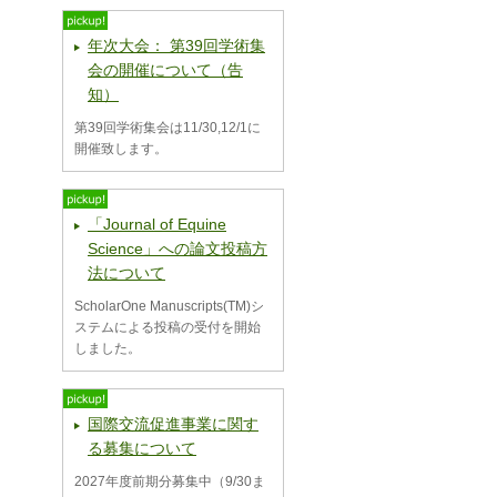
年次大会： 第39回学術集
会の開催について（告
知）
第39回学術集会は11/30,12/1に
開催致します。
「Journal of Equine
Science」への論文投稿方
法について
ScholarOne Manuscripts(TM)シ
ステムによる投稿の受付を開始
しました。
国際交流促進事業に関す
る募集について
2027年度前期分募集中（9/30ま