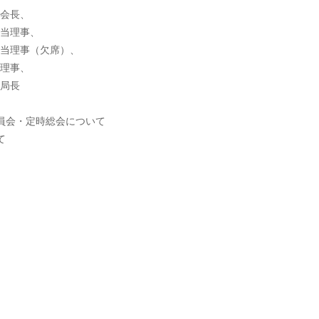
会長、
当理事、
当理事（欠席）、
理事、
局長
議員会・定時総会について
て