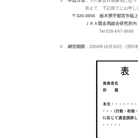
５．
申込方法
：下の要旨作成要領に従っ
添えて、下記宛てにお申し込
〒320-0856 栃木県宇都宮市砥上町
ＪＲＡ競走馬総合研究所内・日
Tel:028-647-0656 Fax:
６．
締切期限
：2004年10月20日（消印