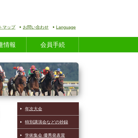
トマップ
お問い合わせ
Language
連情報
会員手続
年次大会
特別講演会などの抄録
学術集会 優秀発表賞