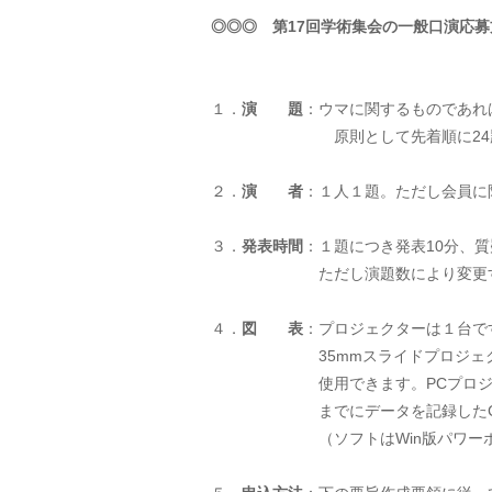
◎◎◎ 第17回学術集会の一般口演応
１．
演 題
：ウマに関するものであれ
原則として先着順に24題を
２．
演 者
：１人１題。ただし会員に
３．
発表時間
：１題につき発表10分、質
ただし演題数により変更する
４．
図 表
：プロジェクターは１台で
35mmスライドプロジェクター
使用できます。PCプロジェクタ
までにデータを記録したCDを
（ソフトはWin版パワーポ