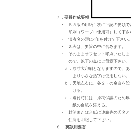
７．
要旨作成要領
・ Ｂ５版の用紙１枚に下記の要領で
印刷（ワープロ使用可）して下さ
・ 演者名の頭に○印を付けて下さい
・ 図表は、要旨の中に含みます。
・ そのままオフセット印刷いたしま
ので、以下の点にご留意下さい。
ａ．原寸大印刷となりますので、あ
まり小さな活字は使用しない。
ｂ．天地左右に、各２・の余白を設
ける。
ｃ．送付時には、原稿保護のため厚
紙の台紙を添える。
・ 封筒または台紙に連絡先の氏名と
住所を明記して下さい。
８.
英訳用要旨