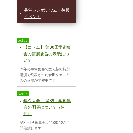
共催シンポジウム・後援
イベント
【コラム】 第38回学術集
会の講演要旨の表紙につ
いて
昨年の学術集会で文化芸術特別
講演で発表された倉田タカユキ
氏の個展が開催中です
年次大会： 第39回学術集
会の開催について（告
知）
第39回学術集会は11/30,12/1に
開催致します。