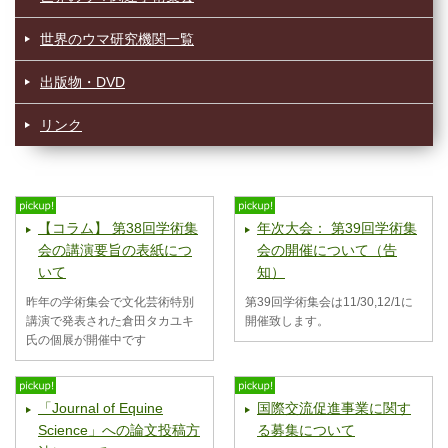
世界のウマ研究機関一覧
出版物・DVD
リンク
【コラム】 第38回学術集
年次大会： 第39回学術集
会の講演要旨の表紙につ
会の開催について（告
いて
知）
昨年の学術集会で文化芸術特別
第39回学術集会は11/30,12/1に
講演で発表された倉田タカユキ
開催致します。
氏の個展が開催中です
「Journal of Equine
国際交流促進事業に関す
Science」への論文投稿方
る募集について