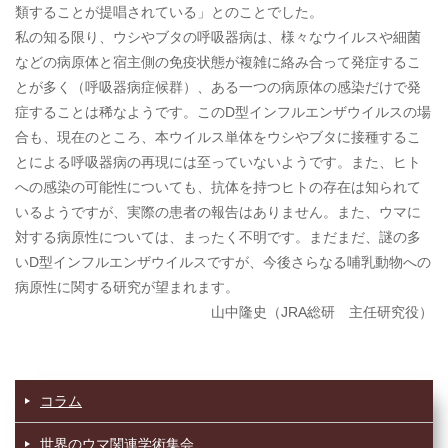
類することが提唱されている」とのことでした。
私の知る限り、ウシやブタの呼吸器病は、様々なウイルスや細菌
などの病原体と宿主側の免疫状態が複雑に絡み合って発症するこ
とが多く（呼吸器病症候群）、ある一つの病原体の感染だけで発
症することは稀なようです。このD型インフルエンザウイルスの場
合も、現在のところ、本ウイルス単体をウシやブタに接種するこ
とによる呼吸器病の再現には至っていないようです。また、ヒト
への感染の可能性についても、抗体を持つヒトの存在は知られて
いるようですが、実際の患者の報告はありません。また、ウマに
対する病原性については、まったく不明です。まだまだ、謎の多
いD型インフルエンザウイルスですが、今後さらなる哺乳動物への
病原性に関する研究が望まれます。
山中隆史（JRA総研 主任研究役）
コラム
世界のウマ関連学術集会