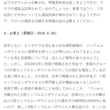
はブタやウシから分離され、呼吸器疾患を起こすようですが、ウ
マでの感染は証明されているのでしょうか。家畜ではウシ、ブタ
以外にヤギやヒツジでも感染抗体が検出されているようですの
で、ウマへの感染を示唆する情報があれば教えてください。
A
：お答え（受稿日：
2016. 6. 28
）
近年になり、ヒトやウマを含むあらゆる哺乳動物が、インフルエ
ンザウイルスに感受性を持つことが明らかにされてきましたが、
ウシを含む反芻獣については、ほとんど報告がありませんでし
た。しかし、2015年4月に米国で開催された学会で、米国のグルー
プがC型インフルエンザウイルスのウシでの流行を報告しているの
を直に聞きました。その翌月、日本で開催された別の学会で、C型
インフルエンザウイルスの専門家と話す機会がありましたので、
米国で聞いた前述の発表のことを話してみたところ、「ウシから
分離されたC型インフルエンザウイルスは、従来のヒトから分離さ
れたC型インフルエンザウイルスとの遺伝子の相同性が約50%と低
いので、新しくD型インフルエンザウイルス属を設けて、そこに分