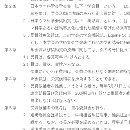
第２条
日本ウマ科学会学会賞（以下「学会賞」という。）は
績を挙げ、学会活動に功績のあった正会員に対し、1
２．
日本ウマ科学会奨励賞（以下「奨励賞」という。）は、
マ科学あるいは馬事文化に優れた業績を挙げた将来有
３．
受賞対象業績は、この学会の学会機関誌J. Equine Sci
だし、本学会の学術集会で発表され他の学術誌等に掲
第３条
学会賞及び奨励賞の授与に関しては、次の各号に従う
１）
受賞は、各賞毎年1件以内とする。
２）
賞は、賞状、賞牌からなる。
催事にかかわる費用は、会費に係わりなく別途に徴収
第４条
正会員は、受賞候補者を推薦することができる。
２．
受賞候補者を推薦しようとする者は、毎年5月31日ま
論文題目及び業績内容（200字以内）並びに推薦者の
提出しなければならない。
第５条
受賞候補者の選考は、選考委員会が行う。
２．
選考委員会は常設とし、学術担当常任理事、編集担当
織する。なお、会長が必要を認めるときは、理事若干
３．
選考委員会委員長は編集担当常任理事とする。