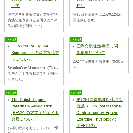
いて
知）
昨年の学術集会で文化芸術特別
第39回学術集会は11/30,12/1に
講演で発表された倉田タカユキ
開催致します。
氏の個展が開催中です
「Journal of Equine
国際交流促進事業に関す
Science」への論文投稿方
る募集について
法について
2027年度前期分募集中（9/30ま
で）
ScholarOne Manuscripts(TM)シ
ステムによる投稿の受付を開始
しました。
The British Equine
第12回国際馬運動生理学
Veterinary Association
会議（12th International
(BEVA) のアフィリエイト
Conference on Equine
会員について
Exercise Physiology：
ICEEP12）
お得な特典もありますので ご活