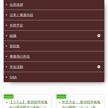
会長挨拶
沿革と事業内容
年間予定
組織
規程集
事務局の所在
学会活動
Q&A
【コラム】 第38回学術集
年次大会： 第39回学術集
会の講演要旨の表紙につ
会の開催について（告