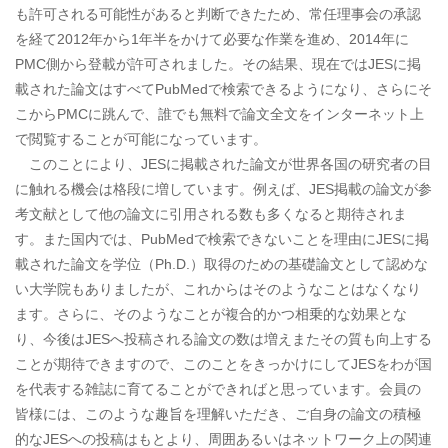
も許可される可能性があると判断できたため、常任理事会の承認
を経て2012年から1年半をかけて必要な作業を進め、2014年に
PMC側から登載が許可されました。その結果、現在ではJESに掲
載された論文はすべてPubMedで検索できるようになり、さらにそ
こからPMCに跳んで、誰でも無料で論文全文をインターネット上
で閲覧することが可能になっています。
このことにより、JESに掲載された論文が世界各国の研究者の目
に触れる機会は格段に増しています。例えば、JES掲載の論文が参
考文献として他の論文に引用される数も多くなると期待されま
す。また国内では、PubMedで検索できないことを理由にJESに掲
載された論文を学位（Ph.D.）取得のための基礎論文として認めな
い大学院もありましたが、これからはそのようなことはなくなり
ます。さらに、そのようなことが複合的かつ相乗的な効果とな
り、今後はJESへ投稿される論文の数は増えまたその質も向上する
ことが期待できますので、このことをきっかけにしてJESをわが国
を代表する雑誌に育てることができればと思っています。会員の
皆様には、このような趣旨を理解いただき、ご自身の論文の積極
的なJESへの投稿はもとより、周囲あるいはネットワーク上の関連