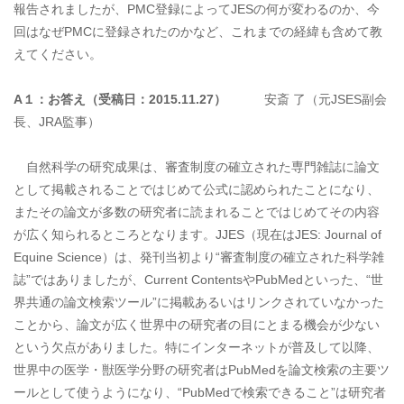
報告されましたが、PMC登録によってJESの何が変わるのか、今
回はなぜPMCに登録されたのかなど、これまでの経緯も含めて教
えてください。
A
１：お答え（受稿日：
2015.11.27）
安斎 了（元JSES副会
長、JRA監事）
自然科学の研究成果は、審査制度の確立された専門雑誌に論文
として掲載されることではじめて公式に認められたことになり、
またその論文が多数の研究者に読まれることではじめてその内容
が広く知られるところとなります。JJES（現在はJES: Journal of
Equine Science）は、発刊当初より“審査制度の確立された科学雑
誌”ではありましたが、Current ContentsやPubMedといった、“世
界共通の論文検索ツール”に掲載あるいはリンクされていなかった
ことから、論文が広く世界中の研究者の目にとまる機会が少ない
という欠点がありました。特にインターネットが普及して以降、
世界中の医学・獣医学分野の研究者はPubMedを論文検索の主要ツ
ールとして使うようになり、“PubMedで検索できること”は研究者