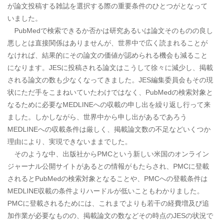
が論文投稿する雑誌を選択する際の重要条件のひとつがとなって
いました。
PubMedで検索できるか否かは研究あるいは論文そのものの良し
悪しとは直接関係はありませんが、世界中で広く読まれることが
なければ、結果的にその論文の価値が認められる機会も減ること
になります。JESに投稿される論文はこうして徐々に減少し、掲載
される論文の数も少なくなってきました。JES編集委員会もその現
状にただ手をこまねいていたわけではなく、PubMedの検索対象と
なるために必要なMEDLINEへの収載の申し出を繰り返し行って来
ました。しかしながら、世界中から申し出があるであろう
MEDLINEへの収載条件は厳しく、掲載論文数の不足などいくつか
理由により、実現できないままでした。
そのような中、出版社からPMCという新しい米国のオンライン
ジャーナル公開サイトがあるとの情報がもたらされ、PMCに登載
されるとPubMedの検索対象となることや、PMCへの登載条件は
MEDLINE収載の条件よりハードルが低いこともわかりました。
PMCに登載されるためには、これまでよりも若干の経費増及び追
加作業が必要なものの、掲載論文の数などその時点のJESの状況で