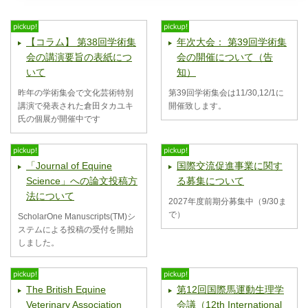
【コラム】 第38回学術集
年次大会： 第39回学術集
会の講演要旨の表紙につ
会の開催について（告
いて
知）
昨年の学術集会で文化芸術特別
第39回学術集会は11/30,12/1に
講演で発表された倉田タカユキ
開催致します。
氏の個展が開催中です
「Journal of Equine
国際交流促進事業に関す
Science」への論文投稿方
る募集について
法について
2027年度前期分募集中（9/30ま
で）
ScholarOne Manuscripts(TM)シ
ステムによる投稿の受付を開始
しました。
The British Equine
第12回国際馬運動生理学
Veterinary Association
会議（12th International