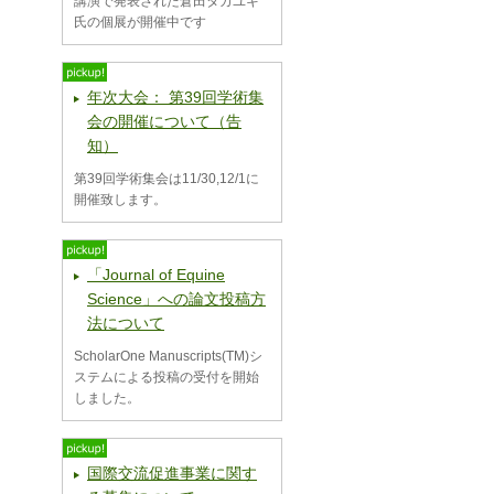
講演で発表された倉田タカユキ
氏の個展が開催中です
年次大会： 第39回学術集
会の開催について（告
知）
第39回学術集会は11/30,12/1に
開催致します。
「Journal of Equine
Science」への論文投稿方
法について
ScholarOne Manuscripts(TM)シ
ステムによる投稿の受付を開始
しました。
国際交流促進事業に関す