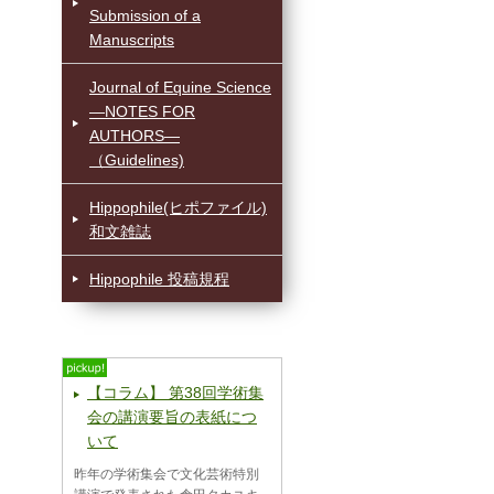
Submission of a
Manuscripts
Journal of Equine Science
—NOTES FOR
AUTHORS—
（Guidelines)
Hippophile(ヒポファイル)
和文雑誌
Hippophile 投稿規程
【コラム】 第38回学術集
会の講演要旨の表紙につ
いて
昨年の学術集会で文化芸術特別