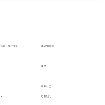
小紫会長に聞く-」
　本誌編集部
　原昌三
　辻井弘忠
い
　近藤誠司