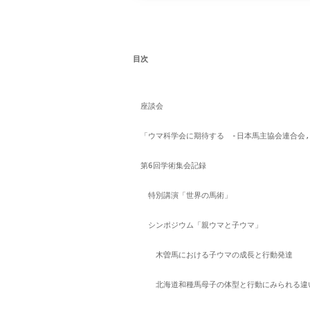
目次
　座談会
　「ウマ科学会に期待する　-日本馬主協会連合会,
　第6回学術集会記録
　　特別講演「世界の馬術」　
　　シンポジウム「親ウマと子ウマ」
　　　木曽馬における子ウマの成長と行動発達
　　　北海道和種馬母子の体型と行動にみられる違