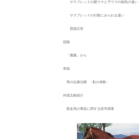
　　　サラブレッドの親ウマと子ウマの病気の違い
　　　サラブレッドの行動にみられる違い
　　　質疑応答
　想随
　　「農園」から
　寄稿
　　馬の疝痛治療　-私の体験-
　外国文献紹介
　　競走馬の事故に関する疫学調査