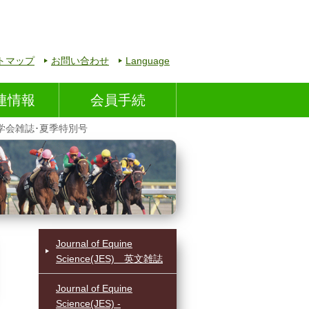
トマップ
お問い合わせ
Language
連情報
会員手続
 日本ウマ科学会雑誌･夏季特別号
Journal of Equine
Science(JES) 英文雑誌
Journal of Equine
Science(JES) -