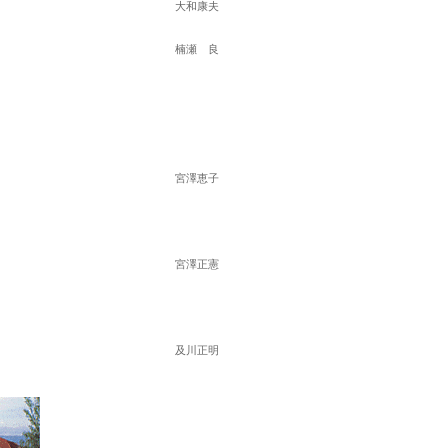
　大和康夫
　楠瀬　良
　宮澤恵子
　宮澤正憲
　及川正明