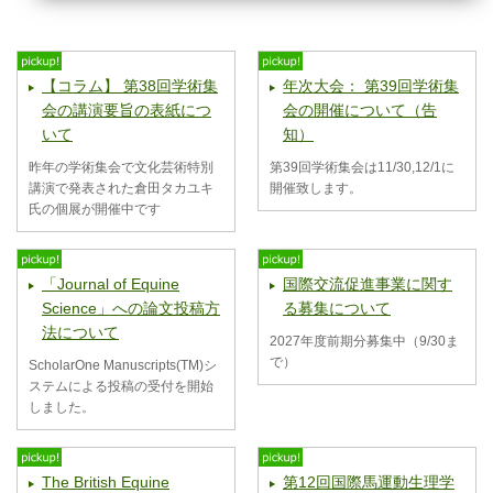
【コラム】 第38回学術集
年次大会： 第39回学術集
会の講演要旨の表紙につ
会の開催について（告
いて
知）
昨年の学術集会で文化芸術特別
第39回学術集会は11/30,12/1に
講演で発表された倉田タカユキ
開催致します。
氏の個展が開催中です
「Journal of Equine
国際交流促進事業に関す
Science」への論文投稿方
る募集について
法について
2027年度前期分募集中（9/30ま
で）
ScholarOne Manuscripts(TM)シ
ステムによる投稿の受付を開始
しました。
The British Equine
第12回国際馬運動生理学