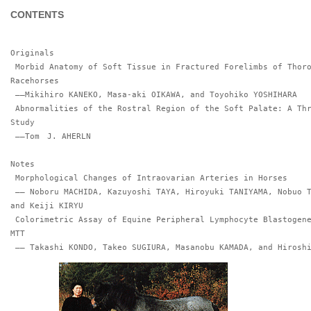
CONTENTS
Originals

 Morbid Anatomy of Soft Tissue in Fractured Forelimbs of Thoroughbred 
Racehorses

 ――Mikihiro KANEKO, Masa-aki OIKAWA, and Toyohiko YOSHIHARA

 Abnormalities of the Rostral Region of the Soft Palate: A Three Case 
Study

 ――Tom　J. AHERLN

Notes 

 Morphological Changes of Intraovarian Arteries in Horses 

 ―― Noboru MACHIDA, Kazuyoshi TAYA, Hiroyuki TANIYAMA, Nobuo TSUNODA, 
and Keiji KIRYU

 Colorimetric Assay of Equine Peripheral Lymphocyte Blastogenesis Using 
MTT 

 ―― Takashi KONDO, Takeo SUGIURA, Masanobu KAMADA, and Hirosh