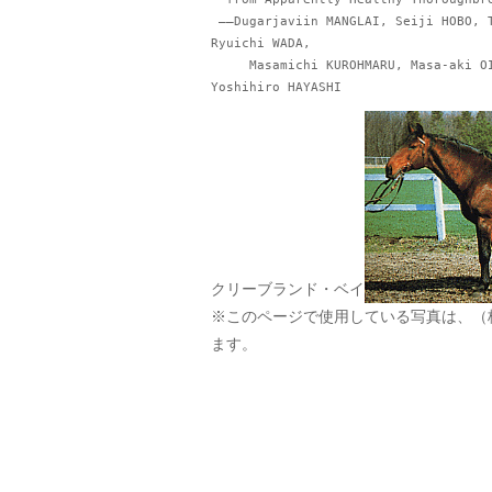
 ――Dugarjaviin MANGLAI, Seiji HOBO, Toru ANZAI, Toyohiko YOSHIHARA, 
Ryuichi WADA,

     Masamichi KUROHMARU, Masa-aki OIKAWA, Atsuhiko HASEGAWA and 
Yoshihiro HAYASHI
クリーブランド・ベイ
※このページで使用している写真は、（
ます。