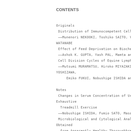
CONTENTS
Originals

 Distribution of Immunocompetent Cells in Equine Lymphoid Tissues

 ――Munenori NEKOOKI, Toshiko SAITO, Yuichiro ISHIKAWA and Seiki 
WATANABE

 Effect of Feed Deprivation on Biochemical Indices in Equids

 ――Ashok K. GUPTA, Yash PAL, Mamta and M.P. YADAV

 Cell Division Cycles of Equine Lymp
 ――Mutsumi MURAMATSU, Hiroko MIYAZAKI, Susumu MURAMATSU, Midori 
YOSHIZAWA,

     Emiko FUKUI, Nobushige ISHIDA and Syunsaku UTSUMI

Notes

 Changes in Serum Concentration of Uric Acid and Allantoin due to 
Exhaustive

  Treadmill Exercise

 ――Nobushige ISHIDA, Fumio SATO, Masahiko KUROSAWA and Telhisa HASEGAWA

 Microbiological and Cytological Analysis of Guttural Pouch Lavages 
Obtained

  from Apparently Healthy Thoroughbreds 
