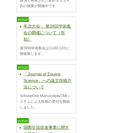
講演で発表された倉田タカユキ
氏の個展が開催中です
年次大会： 第39回学術集
会の開催について（告
知）
第39回学術集会は11/30,12/1に
開催致します。
「Journal of Equine
Science」への論文投稿方
法について
ScholarOne Manuscripts(TM)シ
ステムによる投稿の受付を開始
しました。
国際交流促進事業に関す