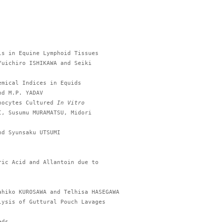
hocytes Cultured 
In Vitro