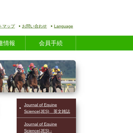
トマップ
お問い合わせ
Language
連情報
会員手続
Journal of Equine
Science(JES) 英文雑誌
Journal of Equine
Science(JES) -