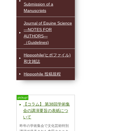
Submission of a
Manuscripts
Journal of Equine Science
—NOTES FOR
AUTHORS—
（Guidelines)
Hippophile(ヒポファイル)
和文雑誌
Hippophile 投稿規程
【コラム】 第38回学術集
会の講演要旨の表紙につ
いて
昨年の学術集会で文化芸術特別