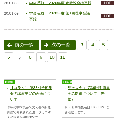
学会活動： 2020年度 定時総会議事録
20.01.09
学会活動： 2020年度 第1回理事会議
20.01.09
事録
前の一覧
次の一覧
3
4
5
6
8
9
10
11
7
【コラム】 第38回学術集
年次大会： 第39回学術集
会の講演要旨の表紙につ
会の開催について（告
いて
知）
昨年の学術集会で文化芸術特別
第39回学術集会は11/30,12/1に
講演で発表された倉田タカユキ
開催致します。
氏の個展が開催中です