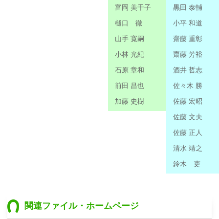
富岡 美千子
黒田 泰輔
樋口 徹
小平 和道
山手 寛嗣
齋藤 重彰
小林 光紀
齋藤 芳裕
石原 章和
酒井 哲志
前田 昌也
佐々木 勝
加藤 史樹
佐藤 宏昭
佐藤 文夫
佐藤 正人
清水 靖之
鈴木 吏
関連ファイル・ホームページ