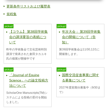
更新条件リストおよび履歴表
規程集
【コラム】 第38回学術集
年次大会： 第39回学術集
会の講演要旨の表紙につ
会の開催について（告
いて
知）
昨年の学術集会で文化芸術特別
第39回学術集会は11/30,12/1に
講演で発表された倉田タカユキ
開催致します。
氏の個展が開催中です
「Journal of Equine
国際交流促進事業に関す
Science」への論文投稿方
る募集について
法について
2027年度前期分募集中（9/30ま
で）
ScholarOne Manuscripts(TM)シ
ステムによる投稿の受付を開始
しました。