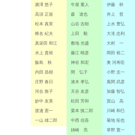
廣澤 悠子
牛屋 重人
伊藤 幹
高須 正規
森 達也
井上 哲
松本 真実
山谷 吉樹
上水 豊弘
椎名 紀夫
上田 毅
大滝 忠利
真栄田 和江
敷地 光盛
大村 一
水上 貴裕
藤江 晴彦
岡田 裕二
飯島 秋
神谷 和宏
奥 河寿臣
内田 昌樹
間 弘子
小野 圭一
庄野 春日
滄木 孝弘
風間 武彦
河合 敦子
天谷 友彦
加藤 智弘
妙中 友美
松田 芳和
賀山 高
渡邊 憲一
栗本 慎二郎
川崎 和巳
一山 雄二郎
中西 信吾
菊地 拓也
姉崎 亮
草野 寛一