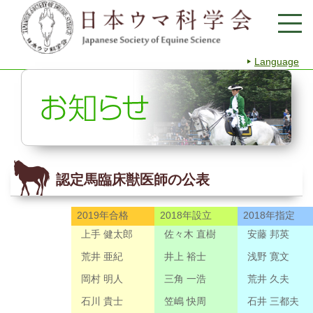
Language
認定馬臨床獣医師の公表
2019年合格
2018年設立
2018年指定
上手 健太郎
佐々木 直樹
安藤 邦英
荒井 亜紀
井上 裕士
浅野 寛文
岡村 明人
三角 一浩
荒井 久夫
石川 貴士
笠嶋 快周
石井 三都夫