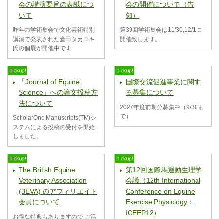
会の講演要旨の表紙につ
会の開催について（告
いて
知）
昨年の学術集会で文化芸術特別
第39回学術集会は11/30,12/1に
講演で発表された倉田タカユキ
開催致します。
氏の個展が開催中です
「Journal of Equine
国際交流促進事業に関す
Science」への論文投稿方
る募集について
法について
2027年度前期分募集中（9/30ま
で）
ScholarOne Manuscripts(TM)シ
ステムによる投稿の受付を開始
しました。
The British Equine
第12回国際馬運動生理学
Veterinary Association
会議（12th International
(BEVA) のアフィリエイト
Conference on Equine
会員について
Exercise Physiology：
ICEEP12）
お得な特典もありますので ご活