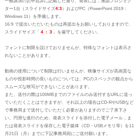
一般講演のお申込みに記載した通り、発表には，液晶プロジェク
ター1台（スライドサイズ
4:3
）およびPC（PowerPoint 2019：
Windows 11）を準備します。
16:9 で提出いただいたものは再提出をお願いしておりますので、
スライドサイズ「
４：３
」を厳守してください。
フォントに制限を設けておりませんが、特殊なフォントは表示さ
れないことがあります。
動画の使用について制限は行いませんが、映像サイズが高画質な
ものや投影時間の長いものについては、PCのスペックの観点から
スムーズな映写ができないことがあります。
また、送付の際は100MBまでのファイルのみ送付するURLに送っ
ていただくことはできますが、それ以上の場合はCD-RやUSBなど
で事務局まで送付していただく必要がありますのでご了承下さ
い。円滑な進行のため、発表スライドを添付した電子メール，ま
たは発表スライドを保存した電子媒体（CD・USBメモリ等）を11
月21日（月）までに下記事務局宛にご送付願います。