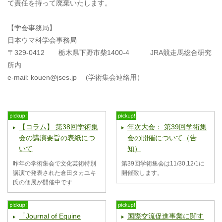
て責任を持って廃棄いたします。
【学会事務局】
日本ウマ科学会事務局
〒329-0412 栃木県下野市柴1400-4 JRA競走馬総合研究
所内
e-mail: kouen@jses.jp (学術集会連絡用）
【コラム】 第38回学術集
年次大会： 第39回学術集
会の講演要旨の表紙につ
会の開催について（告
いて
知）
昨年の学術集会で文化芸術特別
第39回学術集会は11/30,12/1に
講演で発表された倉田タカユキ
開催致します。
氏の個展が開催中です
「Journal of Equine
国際交流促進事業に関す