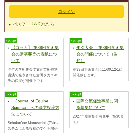
ログイン
パスワードを忘れたら
【コラム】 第38回学術集
年次大会： 第39回学術集
会の講演要旨の表紙につ
会の開催について（告
いて
知）
昨年の学術集会で文化芸術特別
第39回学術集会は11/30,12/1に
講演で発表された倉田タカユキ
開催致します。
氏の個展が開催中です
「Journal of Equine
国際交流促進事業に関す
Science」への論文投稿方
る募集について
法について
2027年度前期分募集中（9/30ま
で）
ScholarOne Manuscripts(TM)シ
ステムによる投稿の受付を開始