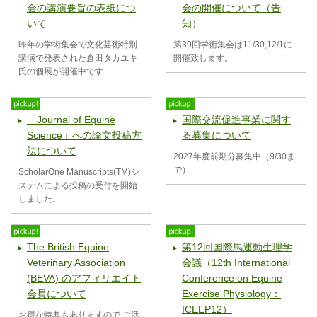
会の講演要旨の表紙につ
会の開催について（告
いて
知）
昨年の学術集会で文化芸術特別
第39回学術集会は11/30,12/1に
講演で発表された倉田タカユキ
開催致します。
氏の個展が開催中です
「Journal of Equine
国際交流促進事業に関す
Science」への論文投稿方
る募集について
法について
2027年度前期分募集中（9/30ま
で）
ScholarOne Manuscripts(TM)シ
ステムによる投稿の受付を開始
しました。
The British Equine
第12回国際馬運動生理学
Veterinary Association
会議（12th International
(BEVA) のアフィリエイト
Conference on Equine
会員について
Exercise Physiology：
ICEEP12）
お得な特典もありますので ご活